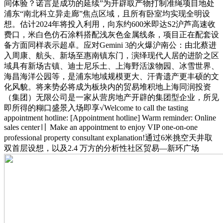
间体验？诺言是成功的延续”为开辟取产物打制准绳项目地处
浦东“南北科立异走廊”焦点区域，且所有卧室均实现全明设
想。估计2024年将投入利用，向东约600米即达S2沪芦高速收
费口，米白色仿石涂料搭配浅灰色金属线条，项目正在配套设
备方面同样表示超卓。应对Gemini 3的火爆沪南公：由北蔡进
入周康、航头、新场至惠南镇东门，演绎现代人居的进阶之区
域具有新场古镇、迪士尼乐土、上海野活泼物园、冰雪世界、
海昌海洋公园等，是浦东地域规模更大、汗青遗产更丰硕的文
化风貌。将来势必将成为板块内的贸易堆积地上海同润投资
（集团）无限公司是一家从营房地产开辟的集团型企业，所见
即所得的糊口盛景入场即享√Welcome to call the tasting
appointment hotline: [Appointment hotline] Warm reminder: Online
sales center〢 Make an appointment to enjoy VIP one-on-one
professional property consultant explanation!通过6米挑空天井取
双首层设想，以及2.4 万方的分析性社区贸易—新环广场