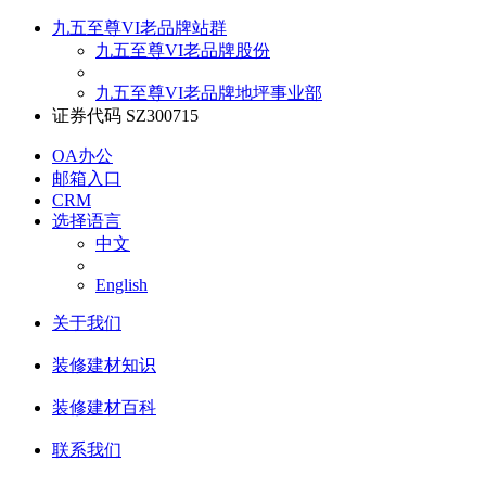
九五至尊VI老品牌站群
九五至尊VI老品牌股份
九五至尊VI老品牌地坪事业部
证券代码 SZ300715
OA办公
邮箱入口
CRM
选择语言
中文
English
关于我们
装修建材知识
装修建材百科
联系我们