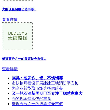
壳的现金储蓄仍然丰厚...
查看详情
献近五分之一的股票持仓市值...
查看详情
属类：包罗铁、铝、不锈钢等
市扶植局摆设开展建建工地消防平安检
为企业转型取市场选择供给参
又一轮石油新周期已至专注于聪慧家庭大
壳的现金储蓄仍然丰厚
献近五分之一的股票持仓市值