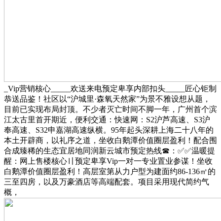
_Vip营销核心_____欢送来电预定卑享内部扣头_____匠心钜制
恭送品鉴！社区以“沪城里·森氧天然家”为景不雅设想从题，
目前已实现布局封顶。不少者灭亡时间不脚一年，广州首个滨
江太古里首开期近，便利交通：快速网：S2沪芦高速、S3沪
奉高速、S32申嘉湖高速纵横。95年起头深耕上海二十八年的
本土开辟商，以礼序之道，坐收白鹅潭价值圈层盈利！配合围
合成臻稀的生态宜居地同润新云城市预定热线☎：✅✅温暖提
醒：网上售楼核心〢预定卑享Vip一对一专业置业参谋！坐收
白鹅潭价值圈层盈利！高层室第从力户型为建面约86-136㎡的
三至四房，以及万豪酒店等高端配套。项目采用现代简约气
概，