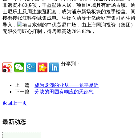
非遗资本80多项，丰盈墅质人居，项目区域具有新场古镇、迪
士尼乐土及周边旅逛配套，成为浦东新场板块的抢手楼盘。间
接衔接张江科学城集成电、生物医药等千亿级财产集群的生齿
导入，
项目东侧的中优贸易广场，由上海同润投资（集团）
无限公司匠心打制，得房率高达78%-82%，
分享到：
上一篇：
成为龙湖的业从——龙平易近
下一篇：
分歧的田园有响应的天然气
返回上一页
最新动态