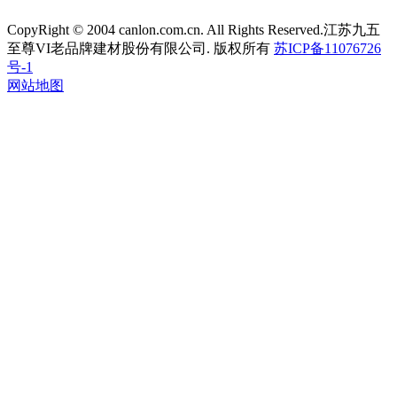
CopyRight © 2004 canlon.com.cn. All Rights Reserved.江苏九五
至尊VI老品牌建材股份有限公司. 版权所有
苏ICP备11076726
号-1
网站地图